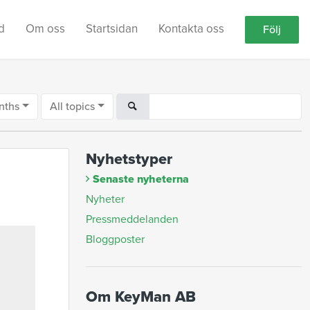
d
Om oss
Startsidan
Kontakta oss
Följ
nths
All topics
Nyhetstyper
Senaste nyheterna
Nyheter
Pressmeddelanden
Bloggposter
Om KeyMan AB